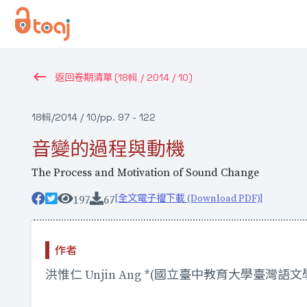
keyboard_backspace
(18輯 / 2014 / 10)
返回卷期清單
18輯
/
2014 / 10
/
pp. 97 - 122
音變的過程與動機
The Process and Motivation of Sound Change
[全文電子檔下載 (Download PDF)]
197
67
作者
洪惟仁 Unjin Ang *
(國立臺中教育大學臺灣語文